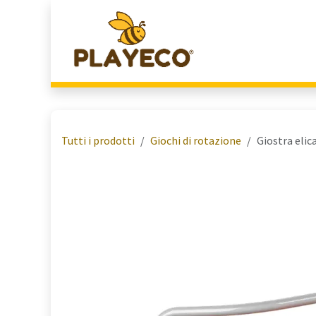
Passa al contenuto
Home
Chi Siamo
Tutti i prodotti
Giochi di rotazione
Giostra elic