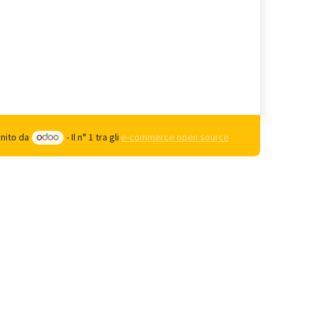
rnito da
- Il n° 1 tra gli
e-commerce open source