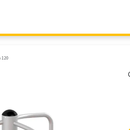
Giochi per Parchi
Outdoor Education
Arredo Urbano
Fitness 
a 120