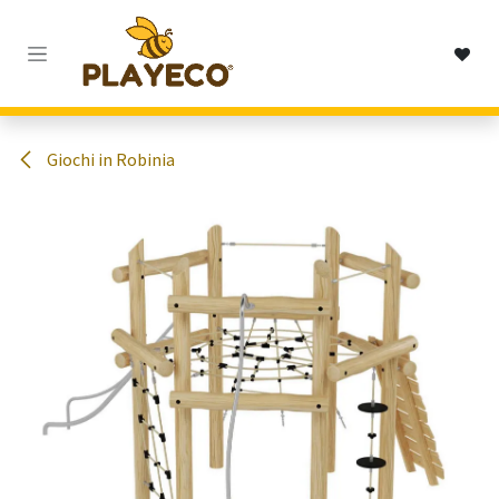
Passa al contenuto
Giochi in Robinia