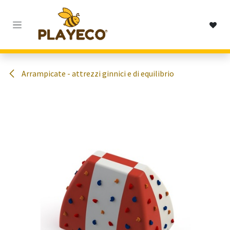
Passa al contenuto
Arrampicate - attrezzi ginnici e di equilibrio