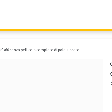
Giochi per Parchi
Outdoor Education
Arredo Urbano
Fitness 
 40x60 senza pellicola completo di palo zincato