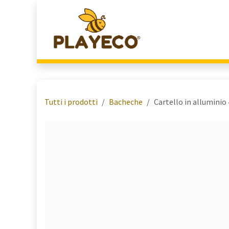
Passa al contenuto
Home
Chi Siamo
Tutti i prodotti
Bacheche
Cartello in alluminio