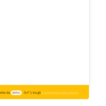
rnito da
- Il n° 1 tra gli
e-commerce open source