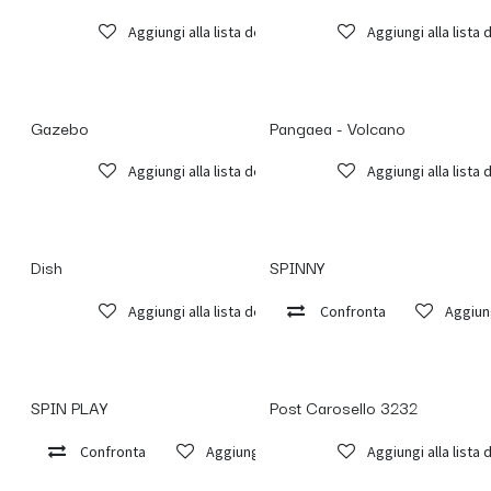
Aggiungi alla lista dei desideri
Aggiungi alla lista 
Gazebo
Pangaea - Volcano
Aggiungi alla lista dei desideri
Aggiungi alla lista 
Dish
SPINNY
Aggiungi alla lista dei desideri
Confronta
Aggiung
SPIN PLAY
Post Carosello 3232
Confronta
Aggiungi alla lista dei desideri
Aggiungi alla lista 