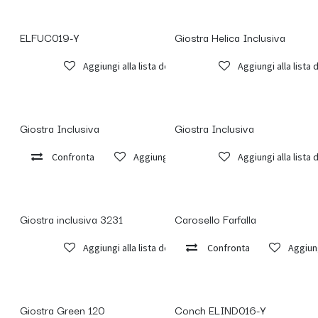
ELFUC019-Y
Giostra Helica Inclusiva
Inclusivo
Aggiungi alla lista dei desideri
Aggiungi alla lista 
Giostra Inclusiva
Giostra Inclusiva
Confronta
Aggiungi alla lista dei desideri
Aggiungi alla lista 
Giostra inclusiva 3231
Carosello Farfalla
Aggiungi alla lista dei desideri
Confronta
Aggiung
Giostra Green 120
Conch ELIND016-Y