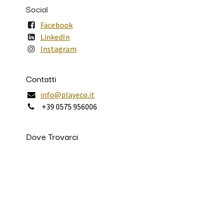
Social
Facebook
LinkedIn
Instagram
Contatti
info@playeco.it
+39 0575 956006
Dove Trovarci
Via Aldo Moro 10
52011 Soci
Arezzo - Italy