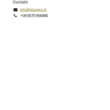
Contatti
info@playeco.it
+39 0575 956006
Dove Trovarci
Via Aldo Moro 10
52011 Soci
Arezzo - Italy