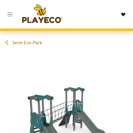
Passa al contenuto
Serie Eco-Park