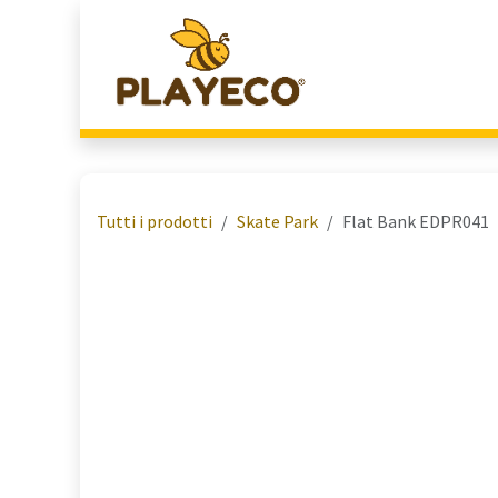
Passa al contenuto
Home
Chi Siamo
Tutti i prodotti
Skate Park
Flat Bank EDPR041