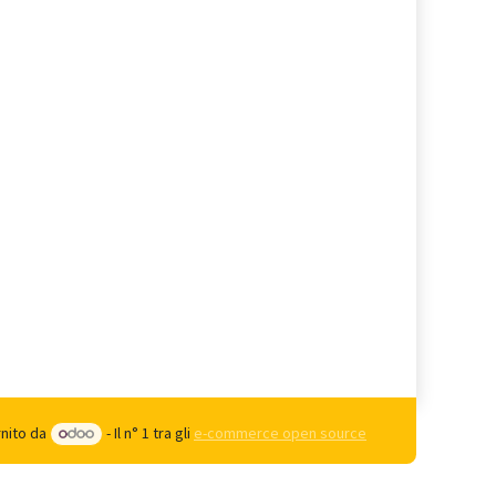
rnito da
- Il n° 1 tra gli
e-commerce open source