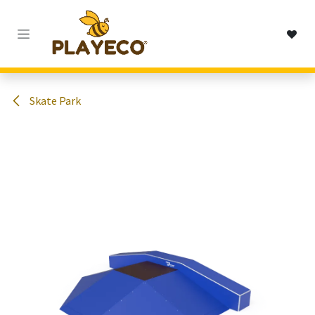
Passa al contenuto
Skate Park