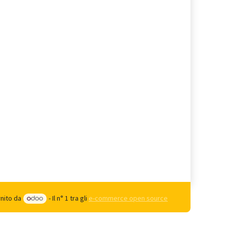
rnito da
- Il n° 1 tra gli
e-commerce open source