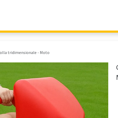
Giochi per Parchi
Outdoor Education
Arredo Urbano
Fitness 
olla tridimensionale - Moto