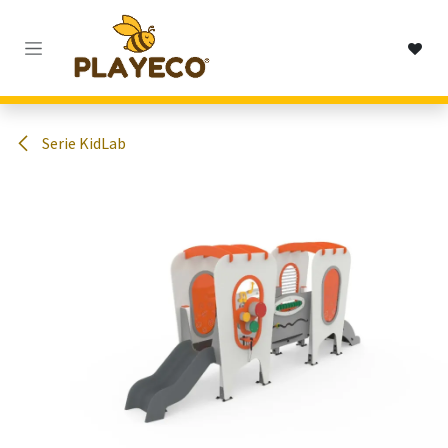
Passa al contenuto
Serie KidLab