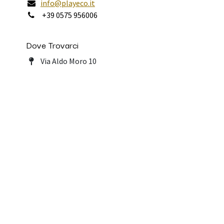
info@playeco.it
+39 0575 956006
Dove Trovarci
Via Aldo Moro 10
52011 Soci
Arezzo - Italy
Copyright © Playeco Srl - PIVA IT 02415 ​480512
Fornito da
- Il n° 1 tra gli
e-commerce open source