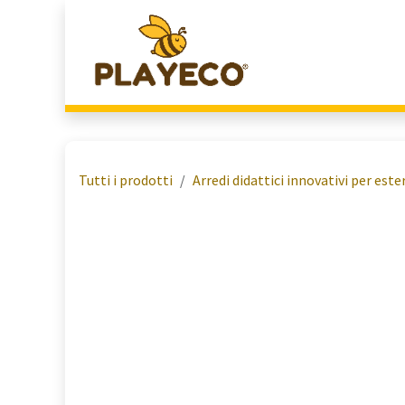
Passa al contenuto
Home
Chi Siamo
Tutti i prodotti
Arredi didattici innovativi per est