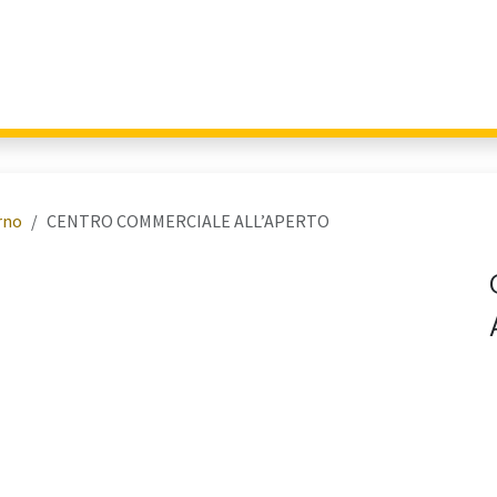
Giochi per Parchi
Outdoor Education
Arredo Urbano
Fitness 
erno
CENTRO COMMERCIALE ALL’APERTO