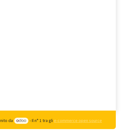
rnito da
- Il n° 1 tra gli
e-commerce open source