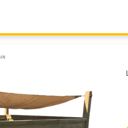
Giochi per Parchi
Outdoor Education
Arredo Urbano
Fitness 
BIN