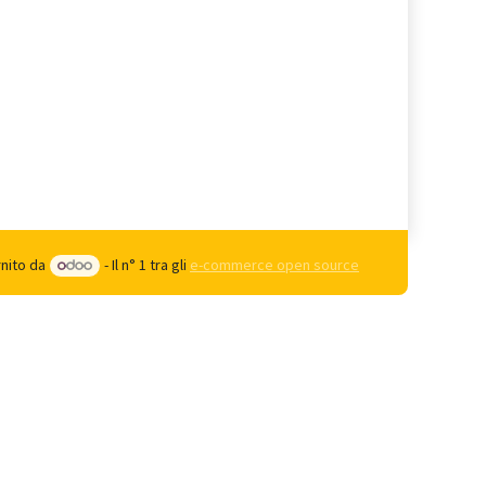
rnito da
- Il n° 1 tra gli
e-commerce open source