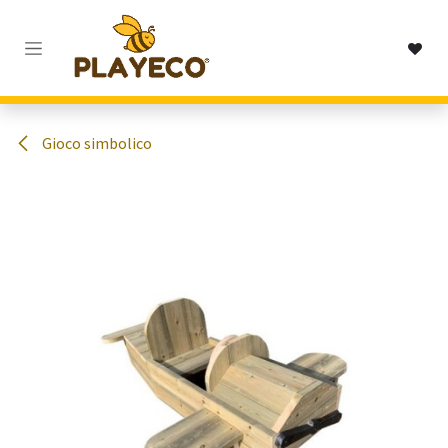
Passa al contenuto
Gioco simbolico