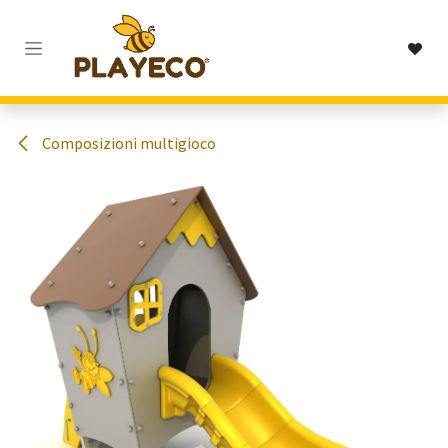
Passa al contenuto
Composizioni multigioco