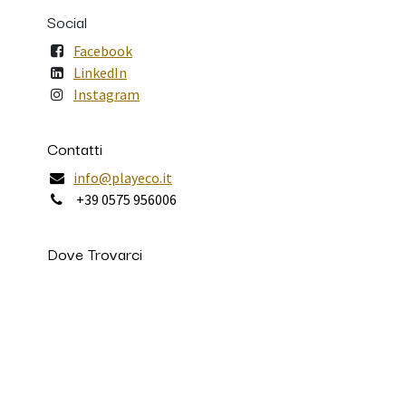
Social
Facebook
LinkedIn
Instagram
Contatti
info@playeco.it
+39 0575 956006
Dove Trovarci
Via Aldo Moro 10
52011 Soci
Arezzo - Italy