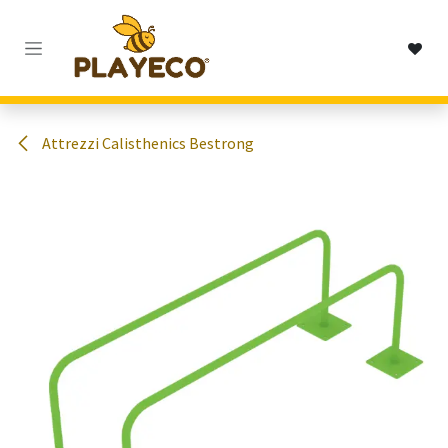
Passa al contenuto
Attrezzi Calisthenics Bestrong