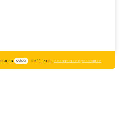
rnito da
- Il n° 1 tra gli
e-commerce open source