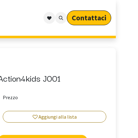
Contattaci​​​​​​
Outdoor
Cataloghi
Arredo Outdoor per Privati
Action4kids J001
Prezzo
Aggiungi alla lista