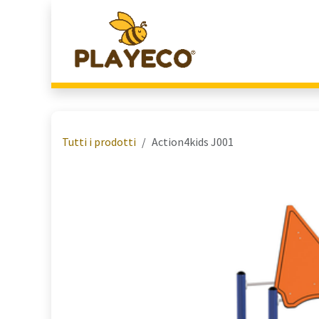
Passa al contenuto
Home
Chi Siamo
Tutti i prodotti
Action4kids J001