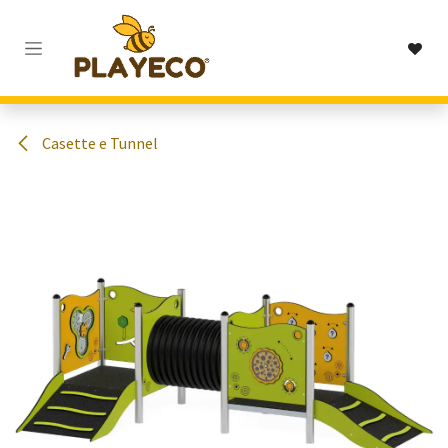
Passa al contenuto
Casette e Tunnel