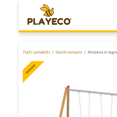
Passa al contenuto
Home
Chi Siamo
Tutti i prodotti
Giochi inclusivi
Altalena in legn
Inclusivo