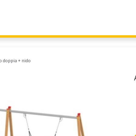
Giochi per Parchi
Outdoor Education
Arredo Urbano
Fitness 
o doppia + nido