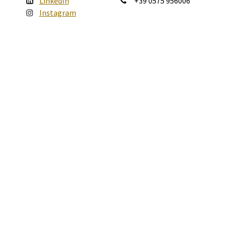
LinkedIn
+39 0575 956006
Instagram