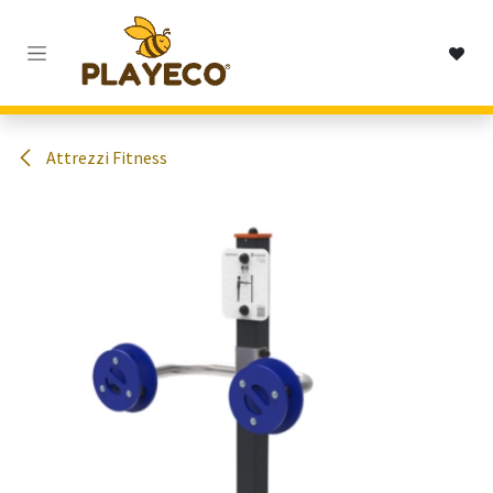
Passa al contenuto
Attrezzi Fitness