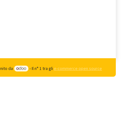
rnito da
- Il n° 1 tra gli
e-commerce open source