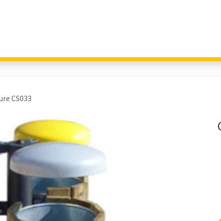
Giochi per Parchi
Outdoor Education
Arredo Urbano
Fitness 
ure CS033