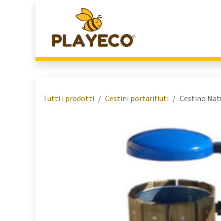
Passa al contenuto
Home
Chi Siamo
Tutti i prodotti
Cestini portarifiuti
Cestino Nat