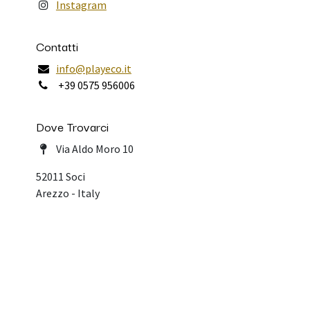
Instagram
Contatti
info@playeco.it
+39 0575 956006
Dove Trovarci
Via Aldo Moro 10
52011 Soci
Arezzo - Italy
Copyright © Playeco Srl - PIVA IT 02415 ​480512