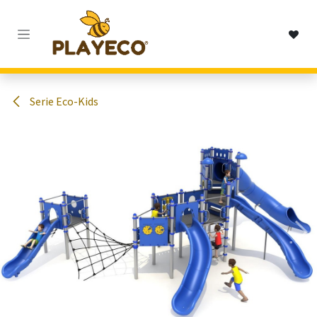
Passa al contenuto
Serie Eco-Kids