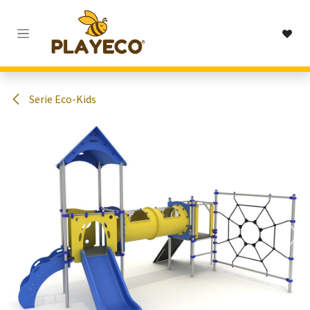
Passa al contenuto
Serie Eco-Kids