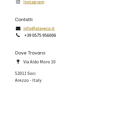
Instagram
Contatti
info@playeco.it
+39 0575 956006
Dove Trovarci
Via Aldo Moro 10
52011 Soci
Arezzo - Italy
Copyright © Playeco Srl - PIVA IT 02415 ​480512