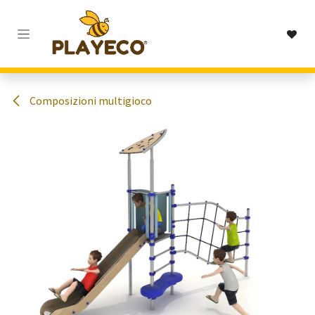
Passa al contenuto
Composizioni multigioco