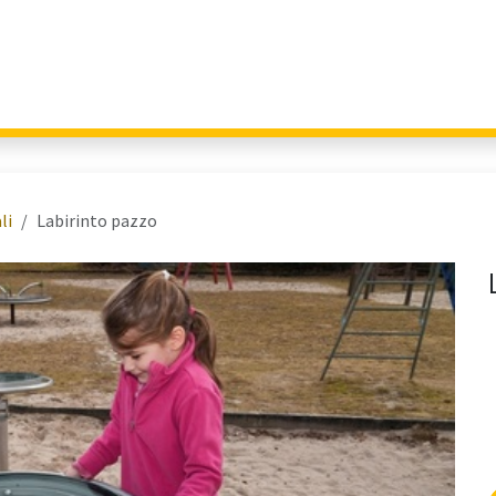
Giochi per Parchi
Outdoor Education
Arredo Urbano
Fitness 
li
Labirinto pazzo