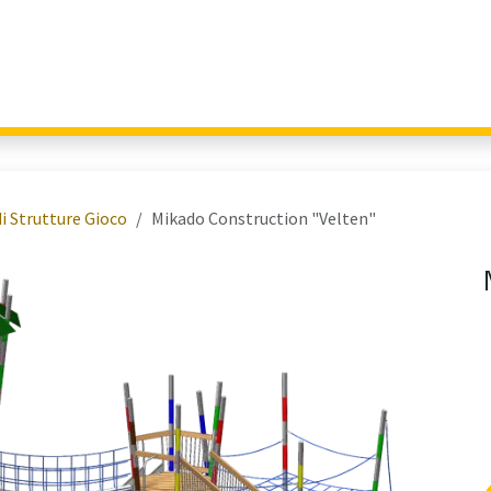
Giochi per Parchi
Outdoor Education
Arredo Urbano
Fitness 
i Strutture Gioco
Mikado Construction "Velten"