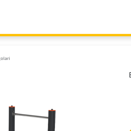
Giochi per Parchi
Outdoor Education
Arredo Urbano
Fitness 
olari