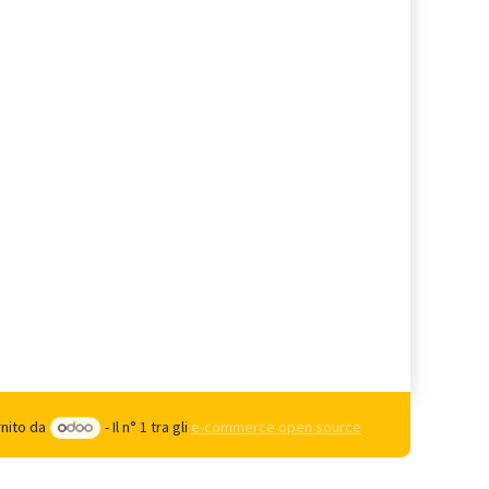
rnito da
- Il n° 1 tra gli
e-commerce open source